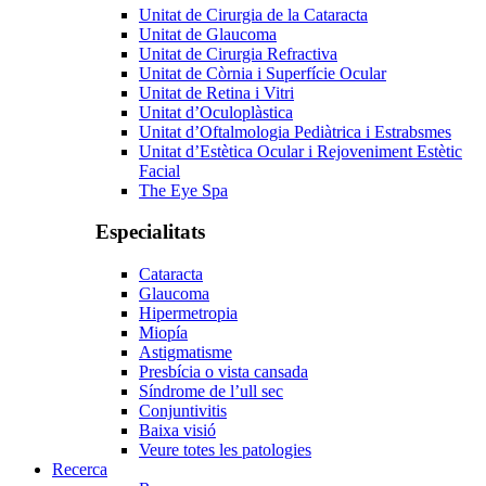
Unitat de Cirurgia de la Cataracta
Unitat de Glaucoma
Unitat de Cirurgia Refractiva
Unitat de Còrnia i Superfície Ocular
Unitat de Retina i Vitri
Unitat d’Oculoplàstica
Unitat d’Oftalmologia Pediàtrica i Estrabsmes
Unitat d’Estètica Ocular i Rejoveniment Estètic
Facial
The Eye Spa
Especialitats
Cataracta
Glaucoma
Hipermetropia
Miopía
Astigmatisme
Presbícia o vista cansada
Síndrome de l’ull sec
Conjuntivitis
Baixa visió
Veure totes les patologies
Recerca