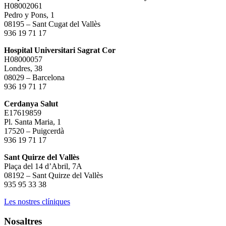
H08002061
Pedro y Pons, 1
08195 – Sant Cugat del Vallès
936 19 71 17
Hospital Universitari Sagrat Cor
H08000057
Londres, 38
08029 – Barcelona
936 19 71 17
Cerdanya Salut
E17619859
Pl. Santa Maria, 1
17520 – Puigcerdà
936 19 71 17
Sant Quirze del Vallès
Plaça del 14 d’Abril, 7A
08192 – Sant Quirze del Vallès
935 95 33 38
Les nostres clíniques
Nosaltres