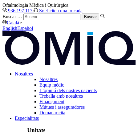
Oftalmologia Mèdica i Quirúrgica
936 197 117
Sol·liciteu una trucada
Buscar …
Català
English
Español
Nosaltres
Nosaltres
Equip mèdic
L’opinió dels nostres pacients
Treballa amb nosaltres
Finançament
Mútues i asseguradores
Demanar cita
Especialitats
Unitats