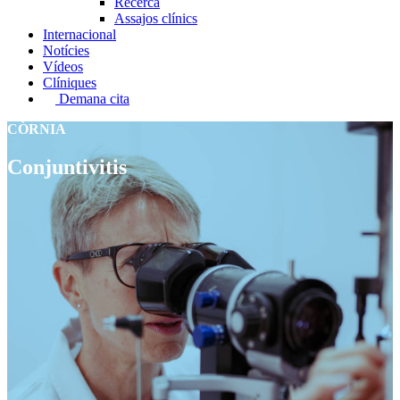
Recerca
Assajos clínics
Internacional
Notícies
Vídeos
Clíniques
Demana cita
CÒRNIA
Conjuntivitis