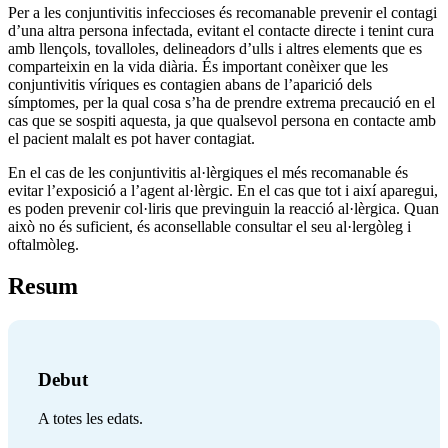
Per a les conjuntivitis infeccioses és recomanable prevenir el contagi
d’una altra persona infectada, evitant el contacte directe i tenint cura
amb llençols, tovalloles, delineadors d’ulls i altres elements que es
comparteixin en la vida diària. És important conèixer que les
conjuntivitis víriques es contagien abans de l’aparició dels
símptomes, per la qual cosa s’ha de prendre extrema precaució en el
cas que se sospiti aquesta, ja que qualsevol persona en contacte amb
el pacient malalt es pot haver contagiat.
En el cas de les conjuntivitis al·lèrgiques el més recomanable és
evitar l’exposició a l’agent al·lèrgic. En el cas que tot i així aparegui,
es poden prevenir col·liris que previnguin la reacció al·lèrgica. Quan
això no és suficient, és aconsellable consultar el seu al·lergòleg i
oftalmòleg.
Resum
Debut
A totes les edats.