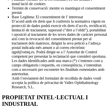
instal·lació de cookies
Termini de conservació: mentre es mantingui el consentiment
prestat
Base Legítima: El consentiment de l’ interessat
D’acord amb els drets que li confereix la normativa vigent en
protecció de dades podrà exercir els drets d’accés, rectificació,
limitació de tractament, supressió (“dret a l’oblit”), portabilitat
i oposició al tractament de les seves dades de caràcter personal
així com la revocació del consentiment prestat per al
tractament dels mateixos, dirigint la seva petició a l’adreça
postal indicada més amunt o al correu electrònic
rgpd@omiq.es. Podrà dirigir-se a l’ Autoritat de Control
competent per presentar la reclamació que consideri oportuna.
Les dades identificades amb una marca (*) s’entenen com a
camps obligatoris i requerits, en conseqüència, s’entendran
com a necessaris per escometre les finalitats esmentades amb
anterioritat.
Amb l’enviament del formulari de recollida de dades vostè
accepta la política de privacitat de Valles Ophthalmology
Research, S.L.
PROPIETAT INTEL·LECTUAL I
INDUSTRIAL