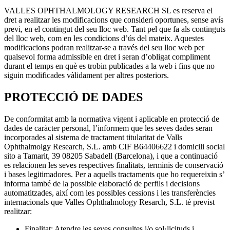
VALLES OPHTHALMOLOGY RESEARCH SL es reserva el
dret a realitzar les modificacions que consideri oportunes, sense avís
previ, en el contingut del seu lloc web. Tant pel que fa als continguts
del lloc web, com en les condicions d’ús del mateix. Aquestes
modificacions podran realitzar-se a través del seu lloc web per
qualsevol forma admissible en dret i seran d’obligat compliment
durant el temps en què es trobin publicades a la web i fins que no
siguin modificades vàlidament per altres posteriors.
PROTECCIÓ DE DADES
De conformitat amb la normativa vigent i aplicable en protecció de
dades de caràcter personal, l’informem que les seves dades seran
incorporades al sistema de tractament titularitat de Valls
Ophthalmolgy Research, S.L. amb CIF B64406622 i domicili social
sito a Tamarit, 39 08205 Sabadell (Barcelona), i que a continuació
es relacionen les seves respectives finalitats, terminis de conservació
i bases legitimadores. Per a aquells tractaments que ho requereixin s’
informa també de la possible elaboració de perfils i decisions
automatitzades, així com les possibles cessions i les transferències
internacionals que Valles Ophthalmology Resarch, S.L. té previst
realitzar:
Finalitat: Atendre les seves consultes i/o sol·licituds i