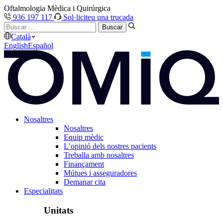
Oftalmologia Mèdica i Quirúrgica
936 197 117
Sol·liciteu una trucada
Buscar
…
Català
English
Español
Nosaltres
Nosaltres
Equip mèdic
L’opinió dels nostres pacients
Treballa amb nosaltres
Finançament
Mútues i asseguradores
Demanar cita
Especialitats
Unitats