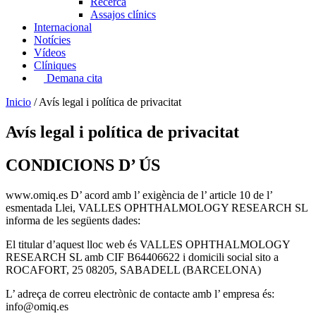
Recerca
Assajos clínics
Internacional
Notícies
Vídeos
Clíniques
Demana cita
Inicio
/
Avís legal i política de privacitat
Avís legal i política de privacitat
CONDICIONS D’ ÚS
www.omiq.es D’ acord amb l’ exigència de l’ article 10 de l’
esmentada Llei, VALLES OPHTHALMOLOGY RESEARCH SL
informa de les següents dades:
El titular d’aquest lloc web és VALLES OPHTHALMOLOGY
RESEARCH SL amb CIF B64406622 i domicili social sito a
ROCAFORT, 25 08205, SABADELL (BARCELONA)
L’ adreça de correu electrònic de contacte amb l’ empresa és:
info@omiq.es