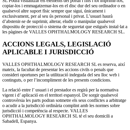
SL Podrà visualitzar els elements del portal i fins i tot imprimir-los,
copiar-los i emmagatzemar-los en el disc dur del seu ordinador o en
qualsevol altre suport físic sempre que sigui, únicament i
exclusivament, per al seu ús personal i privat. L’usuari haurà
d’abstenir-se de suprimir, alterar, eludir o manipular qualsevol
dispositiu de protecció o sistema de seguretat que estigués instal·lat a
les pàgines de VALLES OPHTHALMOLOGY RESEARCH SL.
ACCIONS LEGALS, LEGISLACIÓ
APLICABLE I JURISDICCIÓ
VALLES OPHTHALMOLOGY RESEARCH SL es reserva, així
mateix, la facultat de presentar les accions civils o penals que
consideri oportunes per la utilització indeguda del seu lloc web i
continguts, o per l’incompliment de les presents condicions.
La relació entre l’ usuari i el prestador es regirà per la normativa
vigent i d’ aplicació en el territori espanyol. De sorgir qualsevol
controvèrsia les parts podran sotmetre els seus conflictes a arbitratge
o acudir a la jurisdicció ordinària complint amb les normes sobre
jurisdicció i competència al respecte. VALLES
OPHTHALMOLOGY RESEARCH SL té el seu domicili a
Sabadell, Espanya.