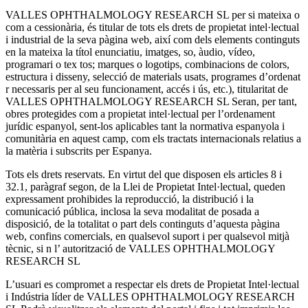
VALLES OPHTHALMOLOGY RESEARCH SL per si mateixa o
com a cessionària, és titular de tots els drets de propietat intel·lectual
i industrial de la seva pàgina web, així com dels elements continguts
en la mateixa la títol enunciatiu, imatges, so, àudio, vídeo,
programari o tex tos; marques o logotips, combinacions de colors,
estructura i disseny, selecció de materials usats, programes d’ordenat
r necessaris per al seu funcionament, accés i ús, etc.), titularitat de
VALLES OPHTHALMOLOGY RESEARCH SL Seran, per tant,
obres protegides com a propietat intel·lectual per l’ordenament
jurídic espanyol, sent-los aplicables tant la normativa espanyola i
comunitària en aquest camp, com els tractats internacionals relatius a
la matèria i subscrits per Espanya.
Tots els drets reservats. En virtut del que disposen els articles 8 i
32.1, paràgraf segon, de la Llei de Propietat Intel·lectual, queden
expressament prohibides la reproducció, la distribució i la
comunicació pública, inclosa la seva modalitat de posada a
disposició, de la totalitat o part dels continguts d’aquesta pàgina
web, confins comercials, en qualsevol suport i per qualsevol mitjà
tècnic, si n l’ autorització de VALLES OPHTHALMOLOGY
RESEARCH SL
L’usuari es compromet a respectar els drets de Propietat Intel·lectual
i Indústria líder de VALLES OPHTHALMOLOGY RESEARCH