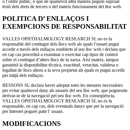
o l’ordre públic, o que de qualsevol altra manera puguin suposar
lesió dels drets de tercers o del mateix funcionament del lloc web.
POLITICA D’ ENLLAÇOS I
EXEMPCIONS DE RESPONSABILITAT
VALLES OPHTHALMOLOGY RESEARCH SL no es fa
responsable del contingut dels llocs web als quals l’usuari pugui
accedir a través dels enllaços establerts al seu lloc web i declara que
en cap cas procedirà a examinar o exercitar cap tipus de control
sobre el contingut d’altres llocs de la xarxa. Així mateix, tampoc
garantirà la disponibilitat tècnica, exactitud, veracitat, validesa o
legalitat de llocs aliens a la seva propietat als quals es pugui accedir
per mitjà dels enllaços.
BESSONS SL declara haver adoptat totes les mesures necessàries
per evitar qualsevol dany als usuaris del seu lloc web, que poguessin
derivar-se de la navegació pel seu lloc web. En conseqüència,
VALLES OPHTHALMOLOGY RESEARCH SL no es fa
responsable, en cap cas, dels eventuals danys que per la navegació
per Internet pogués patir l’ usuari.
MODIFICACIONS