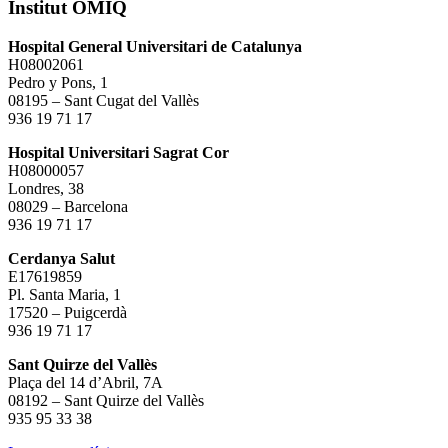
Institut OMIQ
Hospital General Universitari de Catalunya
H08002061
Pedro y Pons, 1
08195 – Sant Cugat del Vallès
936 19 71 17
Hospital Universitari Sagrat Cor
H08000057
Londres, 38
08029 – Barcelona
936 19 71 17
Cerdanya Salut
E17619859
Pl. Santa Maria, 1
17520 – Puigcerdà
936 19 71 17
Sant Quirze del Vallès
Plaça del 14 d’Abril, 7A
08192 – Sant Quirze del Vallès
935 95 33 38