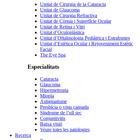
Unitat de Cirurgia de la Cataracta
Unitat de Glaucoma
Unitat de Cirurgia Refractiva
Unitat de Còrnia i Superfície Ocular
Unitat de Retina i Vitri
Unitat d’Oculoplàstica
Unitat d’Oftalmologia Pediàtrica i Estrabsmes
Unitat d’Estètica Ocular i Rejoveniment Estètic
Facial
The Eye Spa
Especialitats
Cataracta
Glaucoma
Hipermetropia
Miopía
Astigmatisme
Presbícia o vista cansada
Síndrome de l’ull sec
Conjuntivitis
Baixa visió
Veure totes les patologies
Recerca