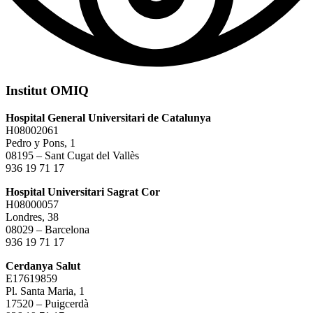
Institut OMIQ
Hospital General Universitari de Catalunya
H08002061
Pedro y Pons, 1
08195 – Sant Cugat del Vallès
936 19 71 17
Hospital Universitari Sagrat Cor
H08000057
Londres, 38
08029 – Barcelona
936 19 71 17
Cerdanya Salut
E17619859
Pl. Santa Maria, 1
17520 – Puigcerdà