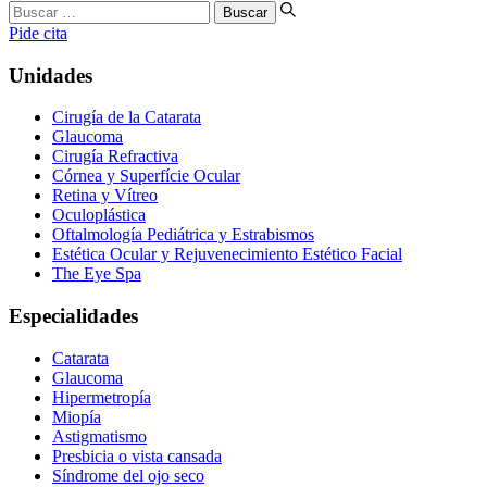
Buscar
…
Pide cita
Unidades
Cirugía de la Catarata
Glaucoma
Cirugía Refractiva
Córnea y Superfície Ocular
Retina y Vítreo
Oculoplástica
Oftalmología Pediátrica y Estrabismos
Estética Ocular y Rejuvenecimiento Estético Facial
The Eye Spa
Especialidades
Catarata
Glaucoma
Hipermetropía
Miopía
Astigmatismo
Presbicia o vista cansada
Síndrome del ojo seco