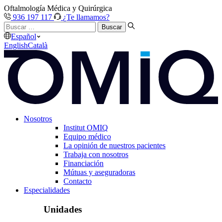
Oftalmología Médica y Quirúrgica
936 197 117
¿Te llamamos?
Buscar
…
Español
English
Català
Nosotros
Institut OMIQ
Equipo médico
La opinión de nuestros pacientes
Trabaja con nosotros
Financiación
Mútuas y aseguradoras
Contacto
Especialidades
Unidades