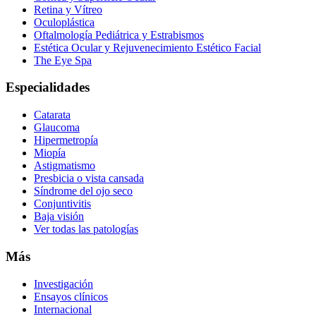
Retina y Vítreo
Oculoplástica
Oftalmología Pediátrica y Estrabismos
Estética Ocular y Rejuvenecimiento Estético Facial
The Eye Spa
Especialidades
Catarata
Glaucoma
Hipermetropía
Miopía
Astigmatismo
Presbicia o vista cansada
Síndrome del ojo seco
Conjuntivitis
Baja visión
Ver todas las patologías
Más
Investigación
Ensayos clínicos
Internacional