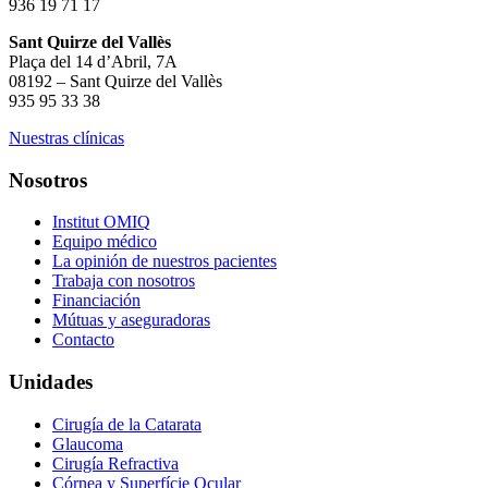
936 19 71 17
Sant Quirze del Vallès
Plaça del 14 d’Abril, 7A
08192 – Sant Quirze del Vallès
935 95 33 38
Nuestras clínicas
Nosotros
Institut OMIQ
Equipo médico
La opinión de nuestros pacientes
Trabaja con nosotros
Financiación
Mútuas y aseguradoras
Contacto
Unidades
Cirugía de la Catarata
Glaucoma
Cirugía Refractiva
Córnea y Superfície Ocular