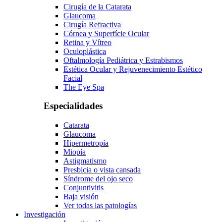
Cirugía de la Catarata
Glaucoma
Cirugía Refractiva
Córnea y Superfície Ocular
Retina y Vítreo
Oculoplástica
Oftalmología Pediátrica y Estrabismos
Estética Ocular y Rejuvenecimiento Estético
Facial
The Eye Spa
Especialidades
Catarata
Glaucoma
Hipermetropía
Miopía
Astigmatismo
Presbicia o vista cansada
Síndrome del ojo seco
Conjuntivitis
Baja visión
Ver todas las patologías
Investigación