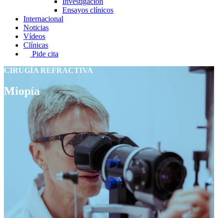
Investigación
Ensayos clínicos
Internacional
Noticias
Vídeos
Clínicas
Pide cita
CIRUGÍA REFRACTIVA
Miopía