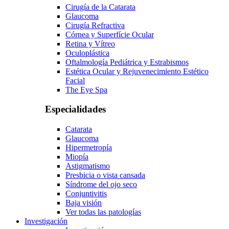
Cirugía de la Catarata
Glaucoma
Cirugía Refractiva
Córnea y Superfície Ocular
Retina y Vítreo
Oculoplástica
Oftalmología Pediátrica y Estrabismos
Estética Ocular y Rejuvenecimiento Estético
Facial
The Eye Spa
Especialidades
Catarata
Glaucoma
Hipermetropía
Miopía
Astigmatismo
Presbicia o vista cansada
Síndrome del ojo seco
Conjuntivitis
Baja visión
Ver todas las patologías
Investigación