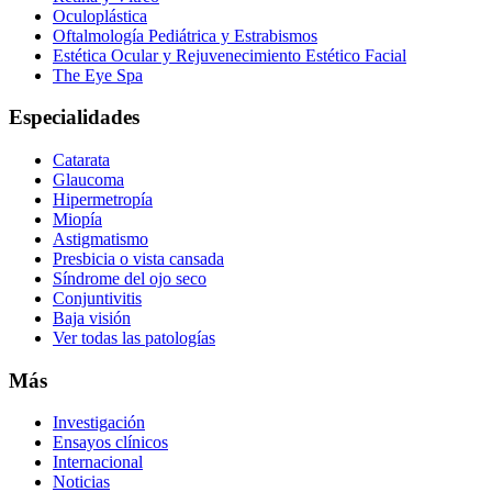
Oculoplástica
Oftalmología Pediátrica y Estrabismos
Estética Ocular y Rejuvenecimiento Estético Facial
The Eye Spa
Especialidades
Catarata
Glaucoma
Hipermetropía
Miopía
Astigmatismo
Presbicia o vista cansada
Síndrome del ojo seco
Conjuntivitis
Baja visión
Ver todas las patologías
Más
Investigación
Ensayos clínicos
Internacional
Noticias