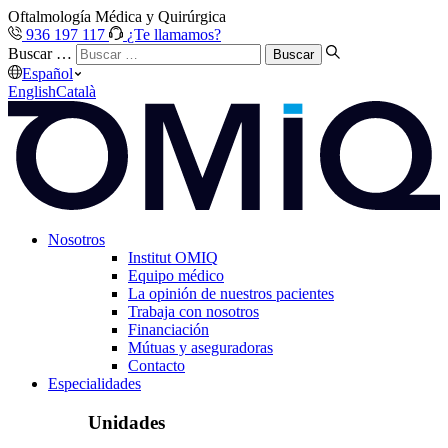
Oftalmología Médica y Quirúrgica
936 197 117
¿Te llamamos?
Buscar …
Español
English
Català
Nosotros
Institut OMIQ
Equipo médico
La opinión de nuestros pacientes
Trabaja con nosotros
Financiación
Mútuas y aseguradoras
Contacto
Especialidades
Unidades