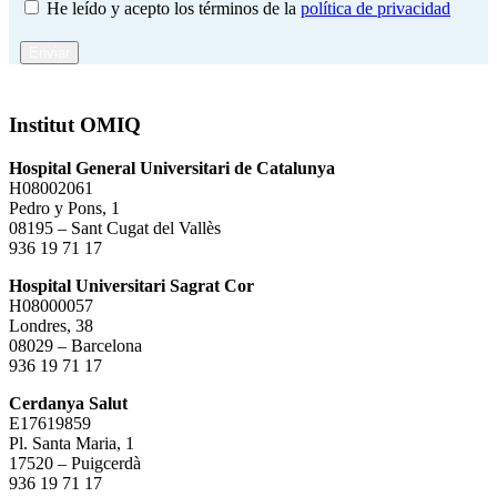
He leído y acepto los términos de la
política de privacidad
Enviar
Institut OMIQ
Hospital General Universitari de Catalunya
H08002061
Pedro y Pons, 1
08195 – Sant Cugat del Vallès
936 19 71 17
Hospital Universitari Sagrat Cor
H08000057
Londres, 38
08029 – Barcelona
936 19 71 17
Cerdanya Salut
E17619859
Pl. Santa Maria, 1
17520 – Puigcerdà
936 19 71 17