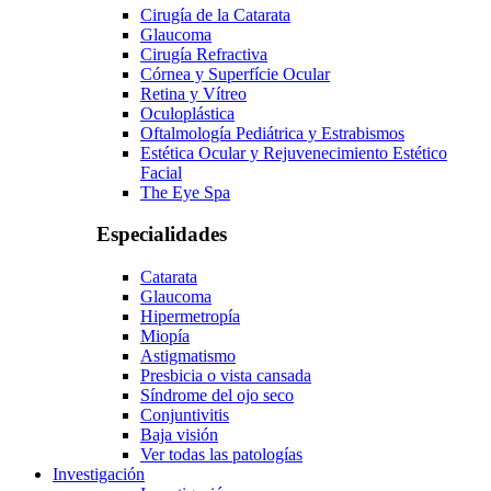
Cirugía de la Catarata
Glaucoma
Cirugía Refractiva
Córnea y Superfície Ocular
Retina y Vítreo
Oculoplástica
Oftalmología Pediátrica y Estrabismos
Estética Ocular y Rejuvenecimiento Estético
Facial
The Eye Spa
Especialidades
Catarata
Glaucoma
Hipermetropía
Miopía
Astigmatismo
Presbicia o vista cansada
Síndrome del ojo seco
Conjuntivitis
Baja visión
Ver todas las patologías
Investigación