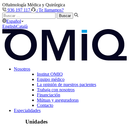
Oftalmología Médica y Quirúrgica
936 197 117
¿Te llamamos?
Buscar
…
Español
English
Català
Nosotros
Institut OMIQ
Equipo médico
La opinión de nuestros pacientes
Trabaja con nosotros
Financiación
Mútuas y aseguradoras
Contacto
Especialidades
Unidades