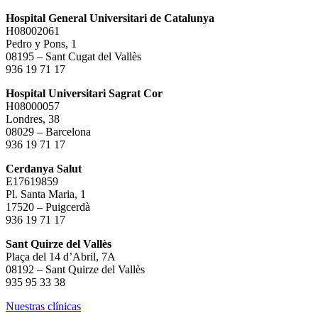
Hospital General Universitari de Catalunya
H08002061
Pedro y Pons, 1
08195 – Sant Cugat del Vallès
936 19 71 17
Hospital Universitari Sagrat Cor
H08000057
Londres, 38
08029 – Barcelona
936 19 71 17
Cerdanya Salut
E17619859
Pl. Santa Maria, 1
17520 – Puigcerdà
936 19 71 17
Sant Quirze del Vallès
Plaça del 14 d’Abril, 7A
08192 – Sant Quirze del Vallès
935 95 33 38
Nuestras clínicas