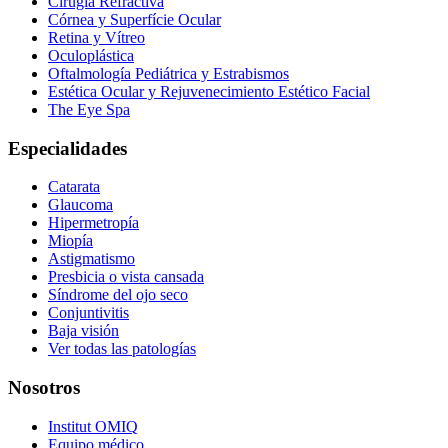
Cirugía Refractiva
Córnea y Superfície Ocular
Retina y Vítreo
Oculoplástica
Oftalmología Pediátrica y Estrabismos
Estética Ocular y Rejuvenecimiento Estético Facial
The Eye Spa
Especialidades
Catarata
Glaucoma
Hipermetropía
Miopía
Astigmatismo
Presbicia o vista cansada
Síndrome del ojo seco
Conjuntivitis
Baja visión
Ver todas las patologías
Nosotros
Institut OMIQ
Equipo médico