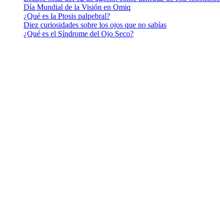
Día Mundial de la Visión en Omiq
¿Qué es la Ptosis palpebral?
Diez curiosidades sobre los ojos que no sabías
¿Qué es el Síndrome del Ojo Seco?