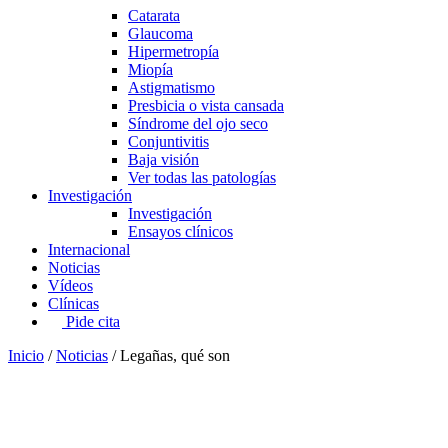
Catarata
Glaucoma
Hipermetropía
Miopía
Astigmatismo
Presbicia o vista cansada
Síndrome del ojo seco
Conjuntivitis
Baja visión
Ver todas las patologías
Investigación
Investigación
Ensayos clínicos
Internacional
Noticias
Vídeos
Clínicas
Pide cita
Inicio
/
Noticias
/
Legañas, qué son