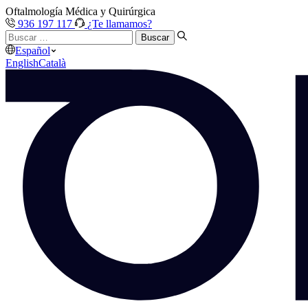
Oftalmología Médica y Quirúrgica
936 197 117
¿Te llamamos?
Buscar
…
Español
English
Català