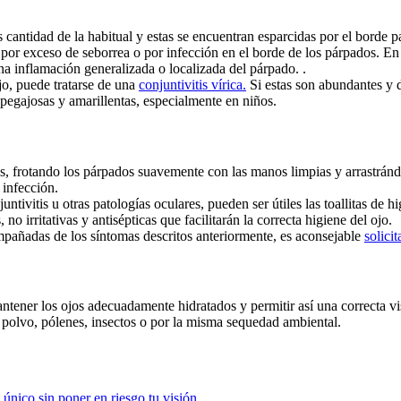
cantidad de la habitual y estas se encuentran esparcidas por el borde p
 por exceso de seborrea o por infección en el borde de los párpados. En 
a inflamación generalizada o localizada del párpado. .
jo, puede tratarse de una
conjuntivitis vírica.
Si estas son abundantes y d
pegajosas y amarillentas, especialmente en niños.
as, frotando los párpados suavemente con las manos limpias y arrastránd
 infección.
juntivitis u otras patologías oculares, pueden ser útiles las toallitas d
no irritativas y antisépticas que facilitarán la correcta higiene del ojo.
añadas de los síntomas descritos anteriormente, es aconsejable
solicit
ntener los ojos adecuadamente hidratados y permitir así una correcta vi
, polvo, pólenes, insectos o por la misma sequedad ambiental.
 único sin poner en riesgo tu visión