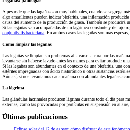
Legañas: patologías
A pesar de que las lagañas son muy habituales, cuando se segrega más 
algo amarillentas pueden indicar blefaritis, una inﬂamación producida
causa del aumento de la producción de grasa. También se producirá un
Si las legañas van acompañadas de un lagrimeo constante y del ojo ro
conjuntivitis bacteriana
. En ambos casos las legañas son más espesas, 
Cómo limpiar las legañas
Las legañas se limpian sin problemas al lavarse la cara por las mañan
levantarse sin haberse lavado antes las manos para evitar producir una
Si las legañas son abundantes en el contexto de una blefaritis, una con
estériles impregnadas con ácido hialurónico u otras sustancias estériles, 
Aún así, si nos levantamos cada mañana con abundantes legañas acomp
La lágrima
Las glándulas lacrimales producen lágrima durante todo el día para ma
externas, como las provocadas por partículas en suspensión en al aire
Últimas publicaciones
Eclipse solar del 12 de agosto: cómo disfrutar de este fenómeno