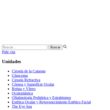
Buscar
…
Pide cita
Unidades
Cirugía de la Catarata
Glaucoma
Cirugía Refractiva
Córnea y Superfície Ocular
Retina y Vítreo
Oculoplástica
Oftalmología Pediátrica y Estrabismos
Estética Ocular y Rejuvenecimiento Estético Facial
The Eye Spa