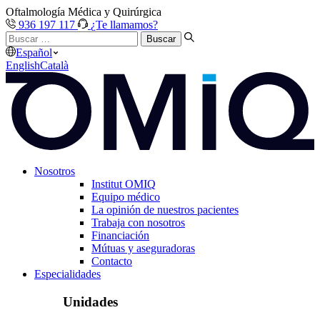
Oftalmología Médica y Quirúrgica
936 197 117
¿Te llamamos?
Buscar
…
Español
English
Català
Nosotros
Institut OMIQ
Equipo médico
La opinión de nuestros pacientes
Trabaja con nosotros
Financiación
Mútuas y aseguradoras
Contacto
Especialidades
Unidades