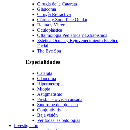
Cirugía de la Catarata
Glaucoma
Cirugía Refractiva
Córnea y Superfície Ocular
Retina y Vítreo
Oculoplástica
Oftalmología Pediátrica y Estrabismos
Estética Ocular y Rejuvenecimiento Estético
Facial
The Eye Spa
Especialidades
Catarata
Glaucoma
Hipermetropía
Miopía
Astigmatismo
Presbicia o vista cansada
Síndrome del ojo seco
Conjuntivitis
Baja visión
Ver todas las patologías
Investigación