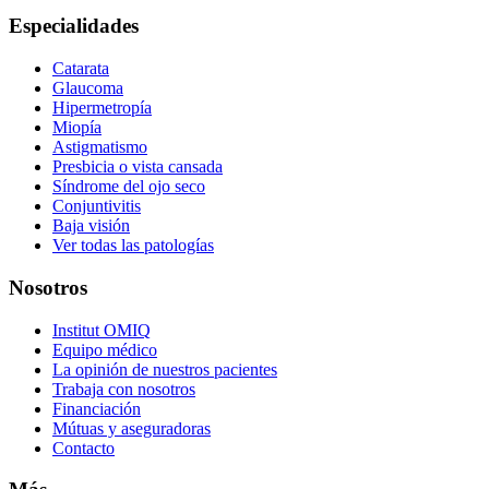
Especialidades
Catarata
Glaucoma
Hipermetropía
Miopía
Astigmatismo
Presbicia o vista cansada
Síndrome del ojo seco
Conjuntivitis
Baja visión
Ver todas las patologías
Nosotros
Institut OMIQ
Equipo médico
La opinión de nuestros pacientes
Trabaja con nosotros
Financiación
Mútuas y aseguradoras
Contacto