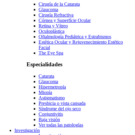
Cirugía de la Catarata
Glaucoma
Cirugía Refractiva
Córnea y Superfície Ocular
Retina y Vítreo
Oculoplástica
Oftalmología Pediátrica y Estrabismos
Estética Ocular y Rejuvenecimiento Estético
Facial
The Eye Spa
Especialidades
Catarata
Glaucoma
Hipermetropía
Miopía
Astigmatismo
Presbicia o vista cansada
Síndrome del ojo seco
Conjuntivitis
Baja visión
Ver todas las patologías
Investigación