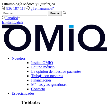
Oftalmología Médica y Quirúrgica
936 197 117
¿Te llamamos?
Buscar
…
Español
English
Català
Nosotros
Institut OMIQ
Equipo médico
La opinión de nuestros pacientes
Trabaja con nosotros
Financiación
Mútuas y aseguradoras
Contacto
Especialidades
Unidades