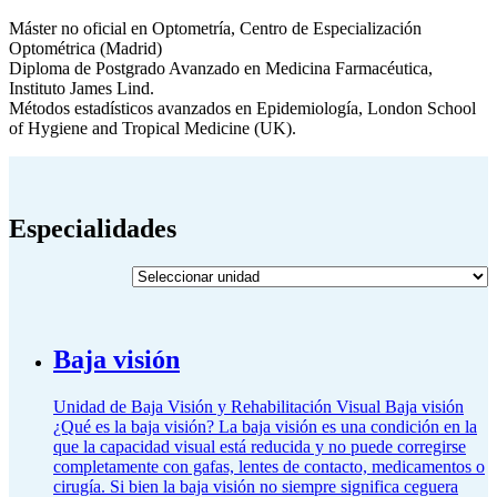
Máster no oficial en Optometría, Centro de Especialización
Optométrica (Madrid)
Diploma de Postgrado Avanzado en Medicina Farmacéutica,
Instituto James Lind.
Métodos estadísticos avanzados en Epidemiología, London School
of Hygiene and Tropical Medicine (UK).
Especialidades
Baja visión
Unidad de Baja Visión y Rehabilitación Visual Baja visión
¿Qué es la baja visión? La baja visión es una condición en la
que la capacidad visual está reducida y no puede corregirse
completamente con gafas, lentes de contacto, medicamentos o
cirugía. Si bien la baja visión no siempre significa ceguera