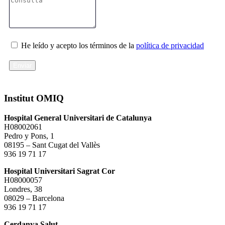
He leído y acepto los términos de la
política de privacidad
Enviar
Institut OMIQ
Hospital General Universitari de Catalunya
H08002061
Pedro y Pons, 1
08195 – Sant Cugat del Vallès
936 19 71 17
Hospital Universitari Sagrat Cor
H08000057
Londres, 38
08029 – Barcelona
936 19 71 17
Cerdanya Salut