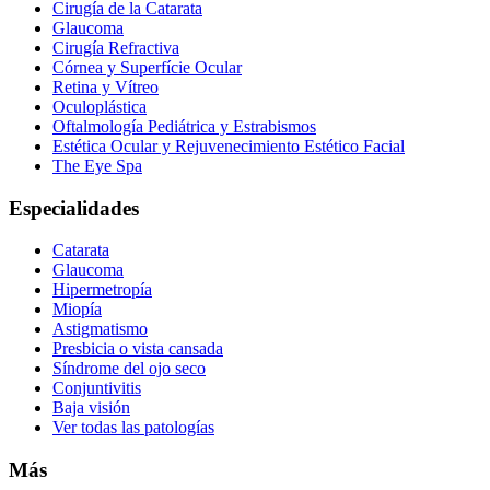
Cirugía de la Catarata
Glaucoma
Cirugía Refractiva
Córnea y Superfície Ocular
Retina y Vítreo
Oculoplástica
Oftalmología Pediátrica y Estrabismos
Estética Ocular y Rejuvenecimiento Estético Facial
The Eye Spa
Especialidades
Catarata
Glaucoma
Hipermetropía
Miopía
Astigmatismo
Presbicia o vista cansada
Síndrome del ojo seco
Conjuntivitis
Baja visión
Ver todas las patologías
Más