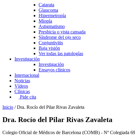
Catarata
Glaucoma
Hipermetropía
Miopía
Astigmatismo
Presbicia o vista cansada
Síndrome del ojo seco
Conjuntivitis
Baja visión
Ver todas las patologías
Investigación
Investigación
Ensayos clínicos
Internacional
Noticias
Vídeos
Clínicas
Pide cita
Inicio
/
Dra. Rocío del Pilar Rivas Zavaleta
Dra. Rocío del Pilar Rivas Zavaleta
Colegio Oficial de Médicos de Barcelona (COMB) - Nº Colegiada 6