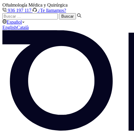
Oftalmología Médica y Quirúrgica
936 197 117
¿Te llamamos?
Buscar
…
Español
English
Català