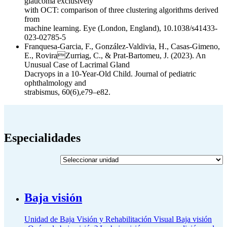
glaucoma exclusively
with OCT: comparison of three clustering algorithms derived
from
machine learning. Eye (London, England), 10.1038/s41433-
023-02785-5
Franquesa-Garcia, F., González-Valdivia, H., Casas-Gimeno,
E., RoviraZurriag, C., & Prat-Bartomeu, J. (2023). An
Unusual Case of Lacrimal Gland
Dacryops in a 10-Year-Old Child. Journal of pediatric
ophthalmology and
strabismus, 60(6),e79–e82.
Especialidades
Baja visión
Unidad de Baja Visión y Rehabilitación Visual Baja visión