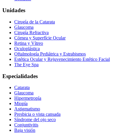
Unidades
Cirugía de la Catarata
Glaucoma
Cirugía Refractiva
Córnea y Superfície Ocular
Retina y Vítreo
Oculoplástica
Oftalmología Pediátrica y Estrabismos
Estética Ocular y Rejuvenecimiento Estético Facial
The Eye Spa
Especialidades
Catarata
Glaucoma
Hipermetropía
Miopía
Astigmatismo
Presbicia o vista cansada
Síndrome del ojo seco
Conjuntivitis
Baja visión