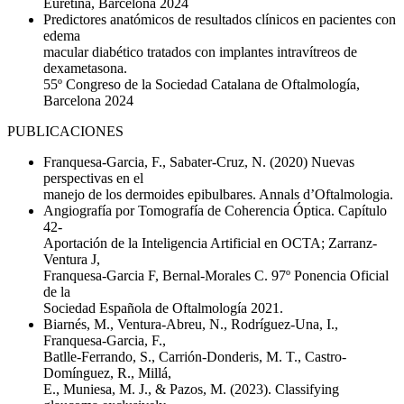
Euretina, Barcelona 2024
Predictores anatómicos de resultados clínicos en pacientes con
edema
macular diabético tratados con implantes intravítreos de
dexametasona.
55º Congreso de la Sociedad Catalana de Oftalmología,
Barcelona 2024
PUBLICACIONES
Franquesa-Garcia, F., Sabater-Cruz, N. (2020) Nuevas
perspectivas en el
manejo de los dermoides epibulbares. Annals d’Oftalmologia.
Angiografía por Tomografía de Coherencia Óptica. Capítulo
42-
Aportación de la Inteligencia Artificial en OCTA; Zarranz-
Ventura J,
Franquesa-Garcia F, Bernal-Morales C. 97º Ponencia Oficial
de la
Sociedad Española de Oftalmología 2021.
Biarnés, M., Ventura-Abreu, N., Rodríguez-Una, I.,
Franquesa-Garcia, F.,
Batlle-Ferrando, S., Carrión-Donderis, M. T., Castro-
Domínguez, R., Millá,
E., Muniesa, M. J., & Pazos, M. (2023). Classifying