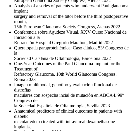
European Glaucoma Society Congress, Atenas 2022
Analysis of a series of patients who underwent Paul glaucoma
implant
surgery and removal of the tutor before the third postoperative
month,
15th European Glaucoma Society Congress, Atenas 2022
Conferencia sobre Agudeza Visual, XXV Curso Nacional de
Iniciación a la
Refracción Hospital Gregorio Marañón, Madrid 2022
Queratopatía paraproteinémica: Caso clínico, 53º Congreso de
la
Sociedad Catalana de Oftalmología, Barcelona 2022
One-Year Outcomes of the Paul Glaucoma Implant for the
Treatment of
Refractory Glaucoma, 10th World Glaucoma Congress,
Roma 2023
Imagen multimodal, genotipo y evaluación funcional de
distrofias
maculares con sospecha incial de mutación en ABCA4, 99º
Congreso de
la Sociedad Española de Oftalmología, Sevilla 2023
Anatomical predictors of clinical outcomes in patients with
diabetic
macular edema treated with intravitreal dexamethasone
implants,