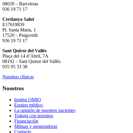
08029 – Barcelona
936 19 71 17
Cerdanya Salut
E17619859
Pl. Santa Maria, 1
17520 – Puigcerdà
936 19 71 17
Sant Quirze del Vallès
Plaça del 14 d’Abril, 7A
08192 – Sant Quirze del Vallès
935 95 33 38
Nuestras clínicas
Nosotros
Institut OMIQ
Equipo médico
La opinión de nuestros pacientes
Trabaja con nosotros
Financiación
Mútuas y aseguradoras
Contacto