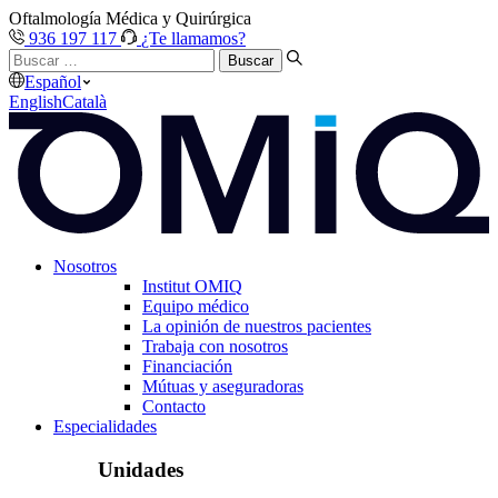
Oftalmología Médica y Quirúrgica
936 197 117
¿Te llamamos?
Buscar
…
Español
English
Català
Nosotros
Institut OMIQ
Equipo médico
La opinión de nuestros pacientes
Trabaja con nosotros
Financiación
Mútuas y aseguradoras
Contacto
Especialidades
Unidades