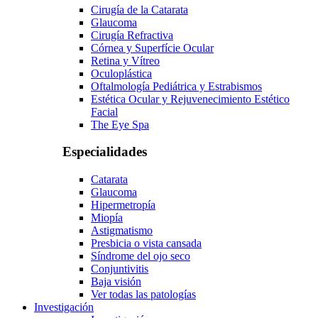
Cirugía de la Catarata
Glaucoma
Cirugía Refractiva
Córnea y Superfície Ocular
Retina y Vítreo
Oculoplástica
Oftalmología Pediátrica y Estrabismos
Estética Ocular y Rejuvenecimiento Estético
Facial
The Eye Spa
Especialidades
Catarata
Glaucoma
Hipermetropía
Miopía
Astigmatismo
Presbicia o vista cansada
Síndrome del ojo seco
Conjuntivitis
Baja visión
Ver todas las patologías
Investigación